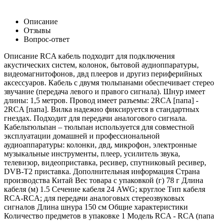
Описание
Отзывы
Вопрос-ответ
Описание RCA кабель подходит для подключения
акустических систем, колонок, бытовой аудиоппаратуры,
видеомагнитофонов, двд плееров и другиз периферийных
аксессуаров. Кабель с двумя тюльпанами обеспечивает стерео
звучание (передача левого и правого сигнала). Шнур имеет
длины: 1,5 метров. Провод имеет разъемы: 2RCA [папа] -
2RCA [папа]. Вилка надежно фиксируется в стандартных
гнездах. Подходит для передачи аналогового сигнала.
Кабельтюльпан – тюльпан используется для совместной
эксплуатации домашней и профессиональной
аудиоаппаратуры: колонки, двд, микрофон, электронные
музыкальные инструменты, плеер, усилитель звука,
телевизор, видеоприставка, ресивер, спутниковый ресивер,
DVB-T2 приставка. Дополнительная информация Страна
производства Китай Вес товара с упаковкой (г) 78 г Длина
кабеля (м) 1.5 Сечение кабеля 24 AWG; круглое Тип кабеля
RCA-RCA; для передачи аналоговых стереозвуковых
сигналов Длина шнура 150 см Общие характеристики
Количество предметов в упаковке 1 Модель RCA - RCA (папа