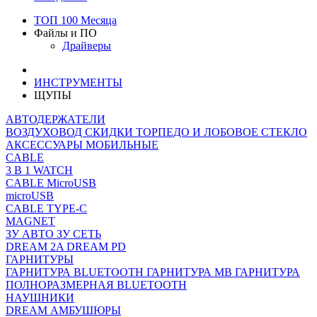
ТОП 100 Месяца
Файлы и ПО
Драйверы
ИНСТРУМЕНТЫ
ЩУПЫ
АВТОДЕРЖАТЕЛИ
ВОЗДУХОВОД
СКИДКИ
ТОРПЕДО И ЛОБОВОЕ СТЕКЛО
АКСЕССУАРЫ МОБИЛЬНЫЕ
CABLE
3 В 1
WATCH
CABLE MicroUSB
microUSB
CABLE TYPE-C
MAGNET
ЗУ АВТО
ЗУ СЕТЬ
DREAM 2A
DREAM PD
ГАРНИТУРЫ
ГАРНИТУРА BLUETOOTH
ГАРНИТУРА MB
ГАРНИТУРА
ПОЛНОРАЗМЕРНАЯ BLUETOOTH
НАУШНИКИ
DREAM
АМБУШЮРЫ