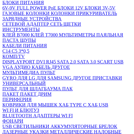
БЛОКИ ПИТАНИЯ
6V-9V
FULL POWER
PoE
БЛОКИ 12V
БЛОКИ 3V-5V
ГАЗОВЫЕ КОЛОНКИ
КОЛОНКИ
ПРИКУРИВАТЕЛЬ
ЗАРЯДНЫЕ УСТРОЙСТВА
СЕТЕВОЙ АДАПТЕР
СЕТЬ
ЩЕТКИ
ИНСТРУМЕНТЫ
КЛЕЙ B7000
КЛЕЙ T7000
МУЛЬТИМЕТРЫ
ПАЯЛЬНАЯ
ПАСТА
ЩУПЫ
КАБЕЛИ ПИТАНИЯ
C14
C5 3*0,5
КОМП/TV
DISPLAYPORT
DVI
RJ45
SATA 2.0
SATA 3.0
SCART
USB
VGA
АУДИО КАБЕЛЬ
ДРУГОЕ
МУЛЬТИМЕДИА
ПУЛЬТ
GYRO
ДЛЯ LG
ДЛЯ SAMSUNG
ДРУГОЕ
ПРИСТАВКИ
УНИВЕРСАЛЬНЫЙ
ПУЛЬТ ДЛЯ ШЛАГБАУМА
ПАК
ПАКЕТ
ПАКЕТ ДРИМ
ПЕРИФЕРИЯ
КОВРИКИ ДЛЯ МЫШЕК
ХАБ TYPE C
ХАБ USB
WI FI И БЛЮТУЗ
BLUETOOTH АДАПТЕРЫ
WI FI
ФОНАРИ
USB СВЕТИЛЬНИКИ
АККУМУЛЯТОРНЫЕ
БРЕЛОК
ЛАЗЕРНЫЕ УКАЗКИ
МЕТАЛЛИЧЕСКИЕ
НАЛОБНЫЕ