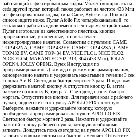
работающий с фиксированным кодом. Может скопировать на
себя другой пульт, который также работает на частоте 433 Мгц
и с фиксированным кодом, типа Came, Bytec и т.д. Полный
список ищите ниже. Пульт Afollo Fix четырёхканальный, то
есть может работать одновременно с четырьмя устройствами.
Пульт изготовлен из качественного пластика, кнопки
прорезиненные, утопленные, что исключает
неконтролируемое нажатие. Совместим с пультами: CAME
TOP 432NA, CAME TOP 432EE, CAME TOP 432SA, CAME
TOP432 EV, CAME TOP434 EV, NICE FLO1, NICE FLO2,
NICE FLO4, MARANTEC 302, 313, 304 (433 Мгц), JOLLY
OPEN4, JOLLY OPEN2, Bytex Инструкция по
программированию: Для ввода в режим программирования,
одновременно нажать и удерживать нажатыми в течении 3 сек
кнопки A и B. Светодиод быстро моргнет 3 раза. Продолжая
удерживать нажатой кнопку A отпустите кнопку B, затем
нажмите на кнопку B, три раза. Светодиод начнет быстро
моргать. Отпустите все кнопки. Для передачи кода с рабочего
пульта, поднесите его к пульту APOLLO FIX вплотную.
Выберите, нажмите и удерживайте кнопку, которую
необходимо запрограммировать на пульте APOLLO FIX.
Светодиод быстро моргнет 2 раза. Нажмите и удерживайте
нажатой кнопку рабочего пульта, которую необходимо
записать. Дождитесь пока светодиод на пульте APOLLO FIX
загорится ровным светом или быстро замерцает. Отпустите