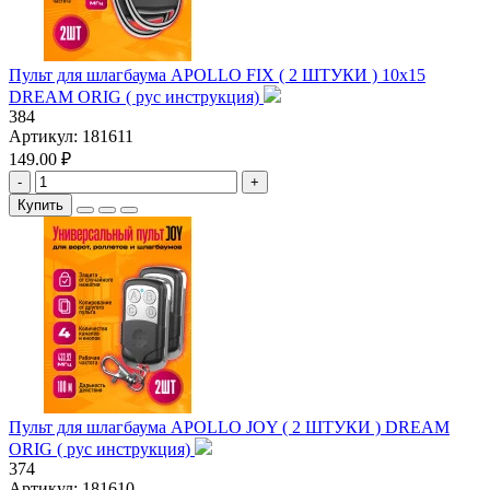
Пульт для шлагбаума APOLLO FIX ( 2 ШТУКИ ) 10х15
DREAM ORIG ( рус инструкция)
384
Артикул:
181611
149.00 ₽
-
+
Купить
Пульт для шлагбаума APOLLO JOY ( 2 ШТУКИ ) DREAM
ORIG ( рус инструкция)
374
Артикул:
181610